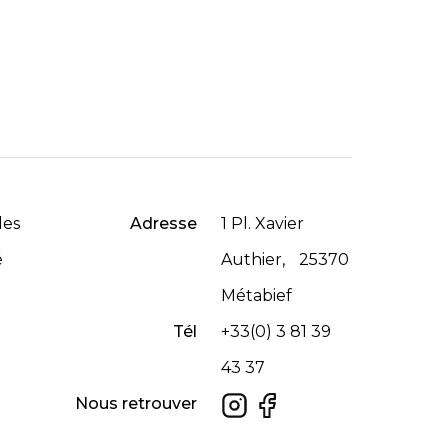
les
Adresse
1 Pl. Xavier
é
Authier, 25370
Métabief
Tél
+33(0) 3 81 39
43 37
Nous retrouver