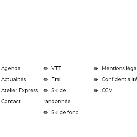
Agenda
VTT
Mentions léga
Actualités
Trail
Confidentialit
Atelier Express
Ski de
CGV
Contact
randonnée
Ski de fond