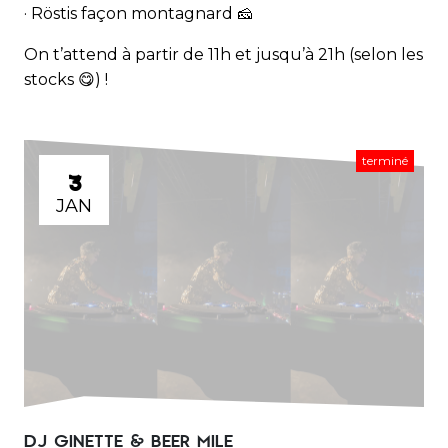
· Röstis façon montagnard 🧀
On t’attend à partir de 11h et jusqu’à 21h (selon les
stocks 😋) !
terminé
3
JAN
DJ GINETTE & BEER MILE